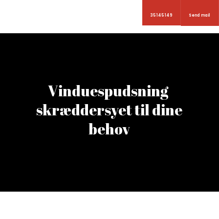
35 145 149
Send mail
Vinduespudsning ​
skræddersyet til dine
behov