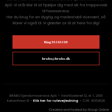
ApS. Vi står klar til at hjælpe dig med alt fra trappevask
til haveservice.
Har du brug for en dygtig og mødestabil vicevært, så
klarer vi også til. Vi glæder os til at høre fra dig!
Ring 35 145 149
brabo@brabo.dk
BRABO Ejendomsservice ApS • Ved Klosteret 12, st. 1., 2100
København Ø –
Klik her for rutevejledning
• CVR: 40112626
Created and hosted by Group Online